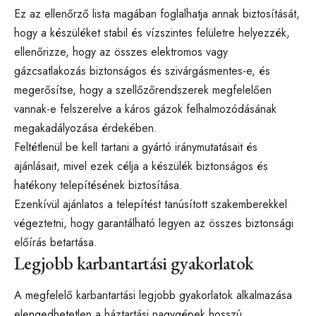
Ez az ellenőrző lista magában foglalhatja annak biztosítását,
hogy a készüléket stabil és vízszintes felületre helyezzék,
ellenőrizze, hogy az összes elektromos vagy
gázcsatlakozás biztonságos és szivárgásmentes-e, és
megerősítse, hogy a szellőzőrendszerek megfelelően
vannak-e felszerelve a káros gázok felhalmozódásának
megakadályozása érdekében.
Feltétlenül be kell tartani a gyártó iránymutatásait és
ajánlásait, mivel ezek célja a készülék biztonságos és
hatékony telepítésének biztosítása.
Ezenkívül ajánlatos a telepítést tanúsított szakemberekkel
végeztetni, hogy garantálható legyen az összes biztonsági
előírás betartása.
Legjobb karbantartási gyakorlatok
A megfelelő karbantartási legjobb gyakorlatok alkalmazása
elengedhetetlen a háztartási nagygépek hosszú