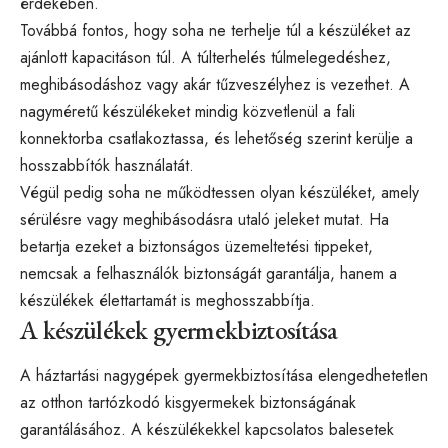
érdekében.
Továbbá fontos, hogy soha ne terhelje túl a készüléket az
ajánlott kapacitáson túl. A túlterhelés túlmelegedéshez,
meghibásodáshoz vagy akár tűzveszélyhez is vezethet. A
nagyméretű készülékeket mindig közvetlenül a fali
konnektorba csatlakoztassa, és lehetőség szerint kerülje a
hosszabbítók használatát.
Végül pedig soha ne működtessen olyan készüléket, amely
sérülésre vagy meghibásodásra utaló jeleket mutat. Ha
betartja ezeket a biztonságos üzemeltetési tippeket,
nemcsak a felhasználók biztonságát garantálja, hanem a
készülékek élettartamát is meghosszabbítja.
A készülékek gyermekbiztosítása
A háztartási nagygépek gyermekbiztosítása elengedhetetlen
az otthon tartózkodó kisgyermekek biztonságának
garantálásához. A készülékekkel kapcsolatos balesetek