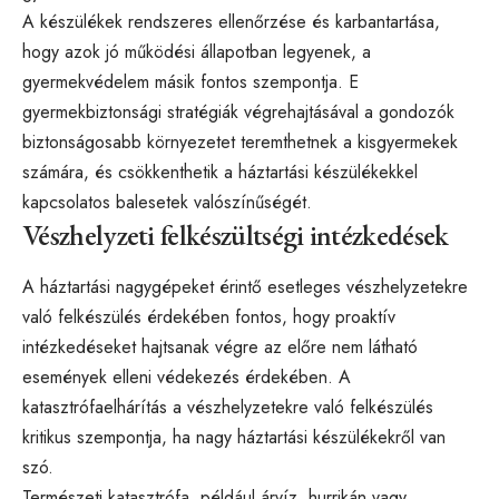
A készülékek rendszeres ellenőrzése és karbantartása,
hogy azok jó működési állapotban legyenek, a
gyermekvédelem másik fontos szempontja. E
gyermekbiztonsági stratégiák végrehajtásával a gondozók
biztonságosabb környezetet teremthetnek a kisgyermekek
számára, és csökkenthetik a háztartási készülékekkel
kapcsolatos balesetek valószínűségét.
Vészhelyzeti felkészültségi intézkedések
A háztartási nagygépeket érintő esetleges vészhelyzetekre
való felkészülés érdekében fontos, hogy proaktív
intézkedéseket hajtsanak végre az előre nem látható
események elleni védekezés érdekében. A
katasztrófaelhárítás a vészhelyzetekre való felkészülés
kritikus szempontja, ha nagy háztartási készülékekről van
szó.
Természeti katasztrófa, például árvíz, hurrikán vagy