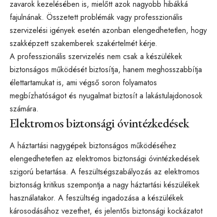
zavarok kezelésében is, mielőtt azok nagyobb hibákká
fajulnának. Összetett problémák vagy professzionális
szervizelési igények esetén azonban elengedhetetlen, hogy
szakképzett szakemberek szakértelmét kérje.
A professzionális szervizelés nem csak a készülékek
biztonságos működését biztosítja, hanem meghosszabbítja
élettartamukat is, ami végső soron folyamatos
megbízhatóságot és nyugalmat biztosít a lakástulajdonosok
számára.
Elektromos biztonsági óvintézkedések
A háztartási nagygépek biztonságos működéséhez
elengedhetetlen az elektromos biztonsági óvintézkedések
szigorú betartása. A feszültségszabályozás az elektromos
biztonság kritikus szempontja a nagy háztartási készülékek
használatakor. A feszültség ingadozása a készülékek
károsodásához vezethet, és jelentős biztonsági kockázatot