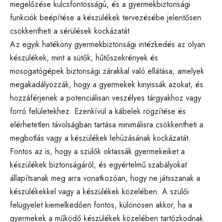
megelőzése kulcsfontosságú, és a gyermekbiztonsági
funkciók beépítése a készülékek tervezésébe jelentősen
csökkentheti a sérülések kockázatát.
Az egyik hatékony gyermekbiztonsági intézkedés az olyan
készülékek, mint a sütők, hűtőszekrények és
mosogatógépek biztonsági zárakkal való ellátása, amelyek
megakadályozzák, hogy a gyermekek kinyissák azokat, és
hozzáférjenek a potenciálisan veszélyes tárgyakhoz vagy
forró felületekhez. Ezenkívül a kábelek rögzítése és
elérhetetlen távolságban tartása minimálisra csökkentheti a
megbotlás vagy a készülékek lehúzásának kockázatát.
Fontos az is, hogy a szülők oktassák gyermekeiket a
készülékek biztonságáról, és egyértelmű szabályokat
állapítsanak meg arra vonatkozóan, hogy ne játsszanak a
készülékekkel vagy a készülékek közelében. A szülői
felügyelet kiemelkedően fontos, különösen akkor, ha a
gyermekek a működő készülékek közelében tartózkodnak.