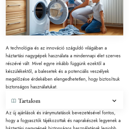
A technológia és az innováció száguldó világában a
háztartási nagygépek használata a mindennapi élet szerves
részévé vált. Mivel egyre inkább függünk ezektől a
készülékektől, a balesetek és a potenciális veszélyek
megelőzése érdekében elengedhetetlen, hogy biztosítsuk
biztonságos használatukat.
Tartalom
Az új ajánlások és iránymutatások bevezetésével fontos,
hogy a fogyasztók tájékozottak és naprakészek legyenek a
háztartási nagygépek biztonságos használatának legjobb