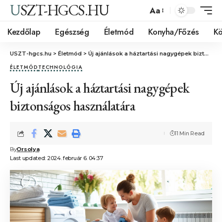
USZT-HGCS.HU
Aa
Kezdőlap
Egészség
Életmód
Konyha/Főzés
Kö
USZT-hgcs.hu
>
Életmód
>
Új ajánlások a háztartási nagygépek biztonságos használatára
ÉLETMÓD
TECHNOLÓGIA
Új ajánlások a háztartási nagygépek
biztonságos használatára
11 Min Read
By
Orsolya
Last updated: 2024. február 6. 04:37