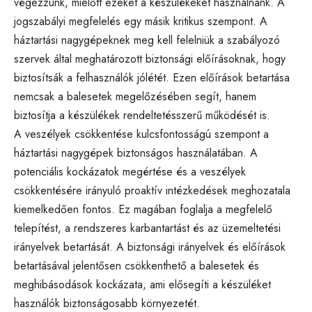
végezzünk, mielőtt ezeket a készülékeket használnánk. A
jogszabályi megfelelés egy másik kritikus szempont. A
háztartási nagygépeknek meg kell felelniük a szabályozó
szervek által meghatározott biztonsági előírásoknak, hogy
biztosítsák a felhasználók jólétét. Ezen előírások betartása
nemcsak a balesetek megelőzésében segít, hanem
biztosítja a készülékek rendeltetésszerű működését is.
A veszélyek csökkentése kulcsfontosságú szempont a
háztartási nagygépek biztonságos használatában. A
potenciális kockázatok megértése és a veszélyek
csökkentésére irányuló proaktív intézkedések meghozatala
kiemelkedően fontos. Ez magában foglalja a megfelelő
telepítést, a rendszeres karbantartást és az üzemeltetési
irányelvek betartását. A biztonsági irányelvek és előírások
betartásával jelentősen csökkenthető a balesetek és
meghibásodások kockázata, ami elősegíti a készüléket
használók biztonságosabb környezetét.