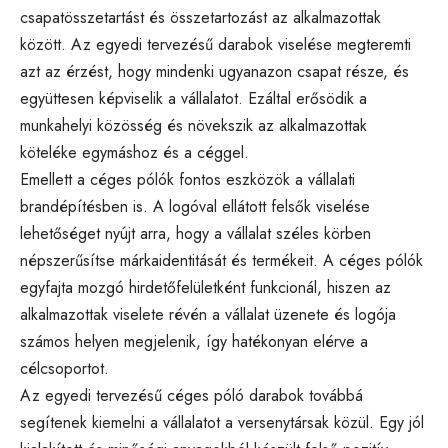
csapatösszetartást és összetartozást az alkalmazottak
között. Az egyedi tervezésű darabok viselése megteremti
azt az érzést, hogy mindenki ugyanazon csapat része, és
együttesen képviselik a vállalatot. Ezáltal erősödik a
munkahelyi közösség és növekszik az alkalmazottak
köteléke egymáshoz és a céggel.
Emellett a céges pólók fontos eszközök a vállalati
brandépítésben is. A logóval ellátott felsők viselése
lehetőséget nyújt arra, hogy a vállalat széles körben
népszerűsítse márkaidentitását és termékeit. A céges pólók
egyfajta mozgó hirdetőfelületként funkcionál, hiszen az
alkalmazottak viselete révén a vállalat üzenete és logója
számos helyen megjelenik, így hatékonyan elérve a
célcsoportot.
Az egyedi tervezésű céges póló darabok továbbá
segítenek kiemelni a vállalatot a versenytársak közül. Egy jól