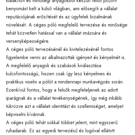
kialakított és minőségi anyagokból készült felső pozitív
benyomást kelt a külső világban, ami elősegíti a vállalat
reputációjának erősítését és az ügyfelek bizalmának
növelését. A céges póló megfelelő tervezése és minősége
tehát közvetlen hatással van a vállalat imázsára és
versenyképességére.
A
céges póló
tervezésénél és kivitelezésénél fontos
figyelembe venni az alkalmazottak igényeit és kényelmét is.
A megfelelő anyagok és szabások kiválasztása
kulcsfontosságú, hiszen csak így lesz kényelmes és
praktikus viselni a pólót a mindennapi munkavégzés során.
Ezenkívül fontos, hogy a felsők megfeleljenek az adott
iparágnak és a vállalat tevékenységének, így még inkább
tükrözve azt a vállalati identitást és szellemiséget, amelyet
képviselni kívánnak.
A céges póló tehát sokkal többet jelent, mint egyszerű
ruhadarab. Ez az egyedi tervezésű és logóval ellátott