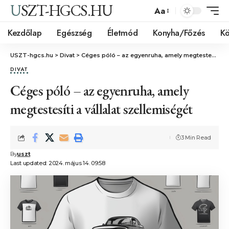
USZT-HGCS.HU
Aa
Kezdőlap
Egészség
Életmód
Konyha/Főzés
Kö
USZT-hgcs.hu
>
Divat
>
Céges póló – az egyenruha, amely megtestesíti a vállalat szellemiségét
DIVAT
Céges póló – az egyenruha, amely
megtestesíti a vállalat szellemiségét
3 Min Read
By
uszt
Last updated: 2024. május 14. 09:58