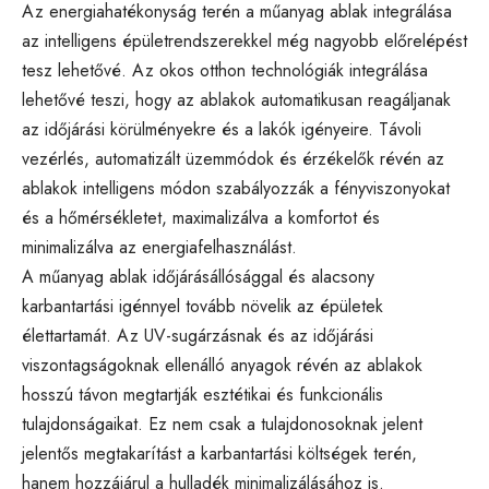
Az energiahatékonyság terén a műanyag ablak integrálása
az intelligens épületrendszerekkel még nagyobb előrelépést
tesz lehetővé. Az okos otthon technológiák integrálása
lehetővé teszi, hogy az ablakok automatikusan reagáljanak
az időjárási körülményekre és a lakók igényeire. Távoli
vezérlés, automatizált üzemmódok és érzékelők révén az
ablakok intelligens módon szabályozzák a fényviszonyokat
és a hőmérsékletet, maximalizálva a komfortot és
minimalizálva az energiafelhasználást.
A műanyag ablak időjárásállósággal és alacsony
karbantartási igénnyel tovább növelik az épületek
élettartamát. Az UV-sugárzásnak és az időjárási
viszontagságoknak ellenálló anyagok révén az ablakok
hosszú távon megtartják esztétikai és funkcionális
tulajdonságaikat. Ez nem csak a tulajdonosoknak jelent
jelentős megtakarítást a karbantartási költségek terén,
hanem hozzájárul a hulladék minimalizálásához is.