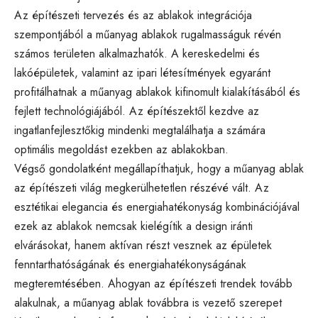
Az építészeti tervezés és az ablakok integrációja
szempontjából a műanyag ablakok rugalmasságuk révén
számos területen alkalmazhatók. A kereskedelmi és
lakóépületek, valamint az ipari létesítmények egyaránt
profitálhatnak a műanyag ablakok kifinomult kialakításából és
fejlett technológiájából. Az építészektől kezdve az
ingatlanfejlesztőkig mindenki megtalálhatja a számára
optimális megoldást ezekben az ablakokban.
Végső gondolatként megállapíthatjuk, hogy a műanyag ablak
az építészeti világ megkerülhetetlen részévé vált. Az
esztétikai elegancia és energiahatékonyság kombinációjával
ezek az ablakok nemcsak kielégítik a design iránti
elvárásokat, hanem aktívan részt vesznek az épületek
fenntarthatóságának és energiahatékonyságának
megteremtésében. Ahogyan az építészeti trendek tovább
alakulnak, a műanyag ablak továbbra is vezető szerepet