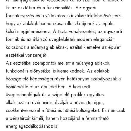
ki: az esztétika és a funkcionalitás. Az
egyedi
formatervezés
és a változatos színválaszték lehetővé teszi,
hogy az ablakok harmonikusan illeszkedjenek az épület
külső megjelenéséhez. A tiszta vonalvezetés, az egyszerű
formák és az átlátszó üvegfelületek modern eleganciát
kölcsönöz a műanyag ablaknak, ezáltal kiemelve az épület
esztétikai vonzerejét.
Az esztétikai szempontok mellett a műanyag ablakok
funkcionális előnyeikkel is kiemelkednek. Az ablakok
hőszigetelő képességei révén hatékonyan szabályozzák a
hőmérsékletet az épületekben. A korszerű
üvegtechnológiák és a szigetelő profilok együttes
alkalmazása révén minimalizálják a hőveszteséget,
csökkentve ezzel a fűtési és hűtési költségeket. Ez nemcsak
a pénztárcát kíméli, hanem hozzájárul a fenntartható
energiagazdálkodáshoz is.