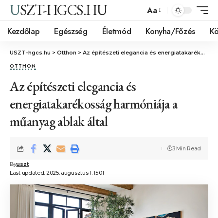
USZT-HGCS.HU
Aa
Kezdőlap
Egészség
Életmód
Konyha/Főzés
Kö
USZT-hgcs.hu
>
Otthon
>
Az építészeti elegancia és energiatakarékosság harmóniája a műanyag ablak által
OTTHON
Az építészeti elegancia és
energiatakarékosság harmóniája a
műanyag ablak által
3 Min Read
By
uszt
Last updated: 2025. augusztus 1. 15:01