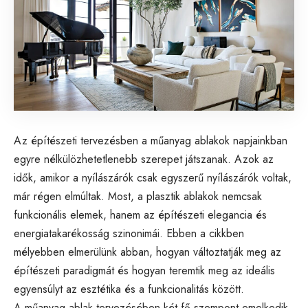
Az építészeti tervezésben a műanyag ablakok napjainkban
egyre nélkülözhetetlenebb szerepet játszanak. Azok az
idők, amikor a nyílászárók csak egyszerű nyílászárók voltak,
már régen elmúltak. Most, a plasztik ablakok nemcsak
funkcionális elemek, hanem az építészeti elegancia és
energiatakarékosság szinonimái. Ebben a cikkben
mélyebben elmerülünk abban, hogyan változtatják meg az
építészeti paradigmát és hogyan teremtik meg az ideális
egyensúlyt az esztétika és a funkcionalitás között.
A műanyag ablak tervezésében két fő szempont emelkedik