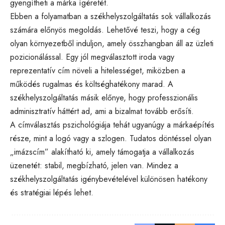
gyengítheti a márka ígéretét.
Ebben a folyamatban a
székhelyszolgáltatás
sok vállalkozás
számára előnyös megoldás. Lehetővé teszi, hogy a cég
olyan környezetből induljon, amely összhangban áll az üzleti
pozicionálással. Egy jól megválasztott iroda vagy
reprezentatív cím növeli a hitelességet, miközben a
működés rugalmas és költséghatékony marad. A
székhelyszolgáltatás másik előnye, hogy professzionális
adminisztratív háttért ad, ami a bizalmat tovább erősíti.
A címválasztás pszichológiája tehát ugyanúgy a márkaépítés
része, mint a logó vagy a szlogen. Tudatos döntéssel olyan
„imázscím” alakítható ki, amely támogatja a vállalkozás
üzenetét: stabil, megbízható, jelen van. Mindez a
székhelyszolgáltatás igénybevételével különösen hatékony
és stratégiai lépés lehet.