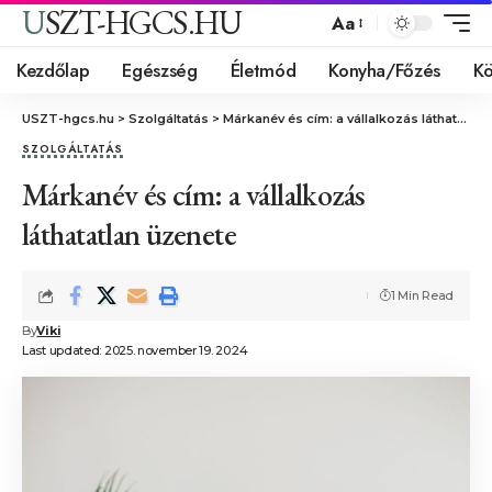
USZT-HGCS.HU
Aa
Kezdőlap
Egészség
Életmód
Konyha/Főzés
Kö
USZT-hgcs.hu
>
Szolgáltatás
>
Márkanév és cím: a vállalkozás láthatatlan üzenete
SZOLGÁLTATÁS
Márkanév és cím: a vállalkozás
láthatatlan üzenete
1 Min Read
By
Viki
Last updated: 2025. november 19. 20:24