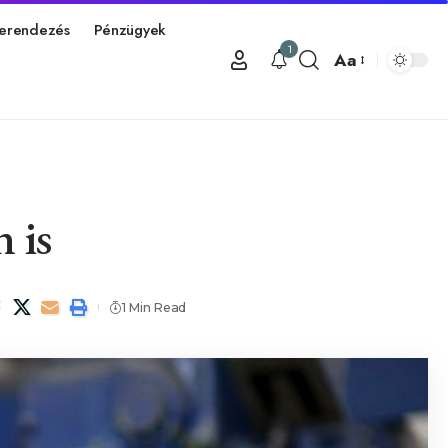
erendezés
Pénzügyek
1
Aa
 is
1 Min Read