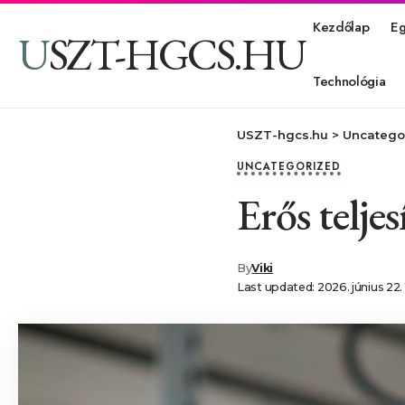
Kezdőlap
E
USZT-HGCS.HU
Technológia
USZT-hgcs.hu
>
Uncatego
UNCATEGORIZED
Erős telje
By
Viki
Last updated: 2026. június 22.