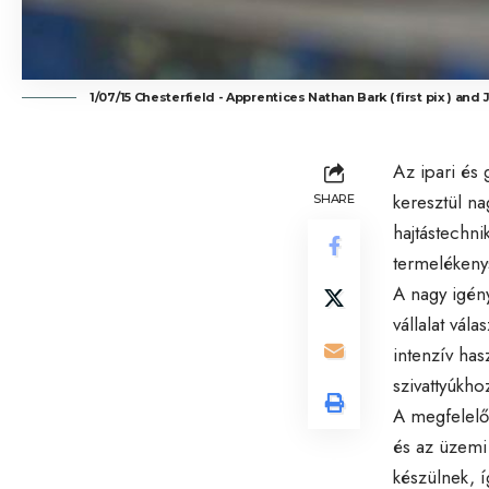
1/07/15 Chesterfield - Apprentices Nathan Bark ( first pix ) and
Az ipari és
keresztül na
SHARE
hajtástechni
termelékenys
A nagy igén
vállalat vála
intenzív has
szivattyúkho
A megfelelő 
és az üzemi 
készülnek, 