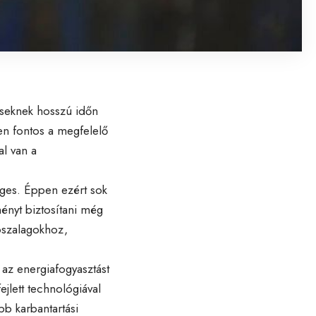
éseknek hosszú időn
ten fontos a megfelelő
al van a
éges. Éppen ezért sok
ményt biztosítani még
tószalagokhoz,
 az energiafogyasztást
jlett technológiával
b karbantartási