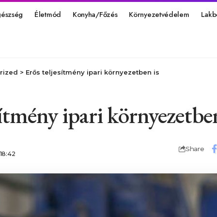
gészség
Életmód
Konyha/Főzés
Környezetvédelem
Lakb
rized
>
Erős teljesítmény ipari környezetben is
sítmény ipari környezetben
Share
 18:42