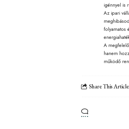
igénnyel is 
Az ipari vá
meghibásodá
folyamatos 
energiahaték
A megfelelőe
hanem hozzáj
működő rend
Share This Article