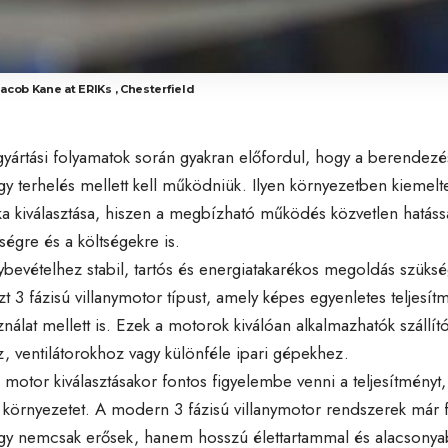
 Jacob Kane at ERIKs , Chesterfield
 gyártási folyamatok során gyakran előfordul, hogy a berendez
gy terhelés mellett kell működniük. Ilyen környezetben kiemel
ka kiválasztása, hiszen a megbízható működés közvetlen hatáss
égre és a költségekre is.
ybevételhez stabil, tartós és energiatakarékos megoldás szüks
szt
3 fázisú villanymotor
típust, amely képes egyenletes teljesít
ználat mellett is. Ezek a motorok kiválóan alkalmazhatók szállí
z, ventilátorokhoz vagy különféle ipari gépekhez.
motor kiválasztásakor fontos figyelembe venni a teljesítményt,
környezetet. A modern 3 fázisú villanymotor rendszerek már fe
így nemcsak erősek, hanem hosszú élettartammal és alacsonyab