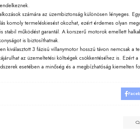
rendelkeznek.
llalkozások számára az üzembiztonság különösen lényeges. Egy 
s komoly termeléskiesést okozhat, ezért érdemes olyan megol
és stabil működést garantál. A korszerű motorok emellett hal
onyságot is biztosíthatnak.
n kiválasztott 3 fázisú villanymotor hosszú távon nemcsak a telj
árulhat az üzemeltetési költségek csökkentéséhez is. Ezért a 
szerek esetében a minőség és a megbízhatóság kiemelten f
Face