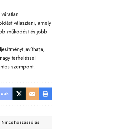
váratlan
dást választani, amely
kabb működést és jobb
esítményt javíthatja,
nagy terheléssel
ontos szempont.
book
Nincs hozzászólás