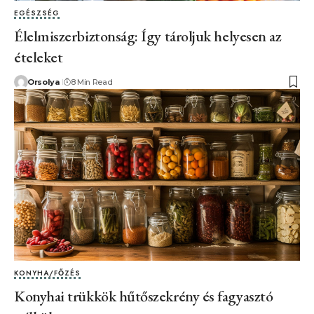
EGÉSZSÉG
Élelmiszerbiztonság: Így tároljuk helyesen az
ételeket
Orsolya
8 Min Read
KONYHA/FŐZÉS
Konyhai trükkök hűtőszekrény és fagyasztó