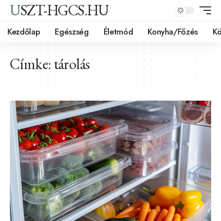
USZT-HGCS.HU
Kezdőlap
Egészség
Életmód
Konyha/Főzés
Kö
Címke:
tárolás