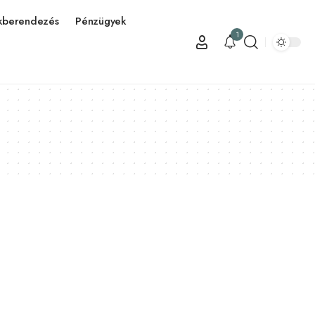
kberendezés
Pénzügyek
1