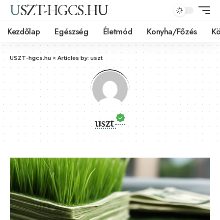
USZT-HGCS.HU
Kezdőlap
Egészség
Életmód
Konyha/Főzés
Kö
USZT-hgcs.hu
>
Articles by: uszt
uszt