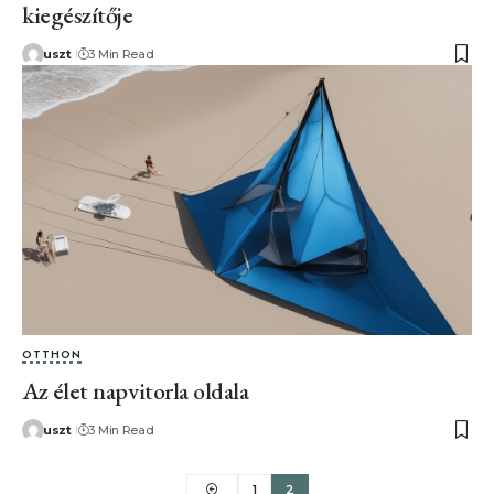
kiegészítője
uszt
3 Min Read
OTTHON
Az élet napvitorla oldala
uszt
3 Min Read
1
2