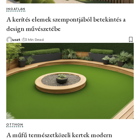
INGATLAN
A kerítés elemek szempontjából betekintés a
design művészetébe
uszt
3 Min Read
OTTHON
A műfű természetközeli kertek modern