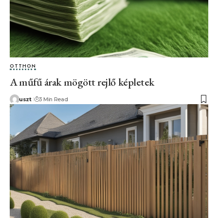
OTTHON
A műfű árak mögött rejlő képletek
uszt
3 Min Read